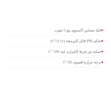
5 أنابيب اختبار مع 3 علامات حلقية، سدادات مطاطية،
قضيب زجاجي مع خطاف بلاتيني (Ø 17,5 ± 0,2 mm × 135
± 2 mm)
كتلة تسخين ألمنيوم مع 5 ثقوب
تحكم PID قابل للبرمجة (±0,1 °C)
حماية من فرط الحرارة عند 100 °C
درجة حرارة قصوى 85 °C