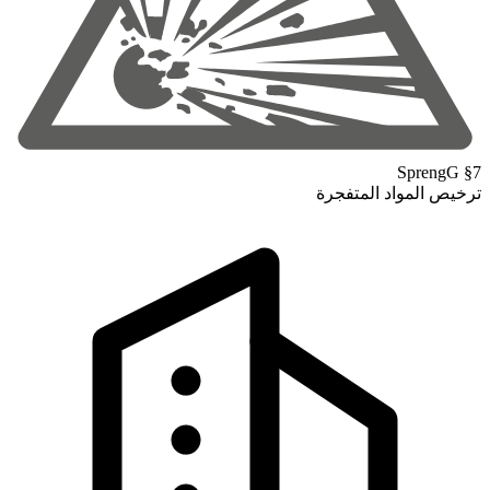
SprengG §7
ترخيص المواد المتفجرة