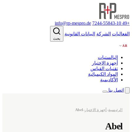
info@rp-mespro.de
+49 7244-55843-10
الفعاليات
الشركة
البيانات القانونية
بحث
AR
البالستيات
أجهزة الاختبار
تقنيات القياس
المواد الكيميائية
الأكاديمية
اتصل بنا
الرئيسية
أجهزة الاختبار
Abel
◂
◂
Abel