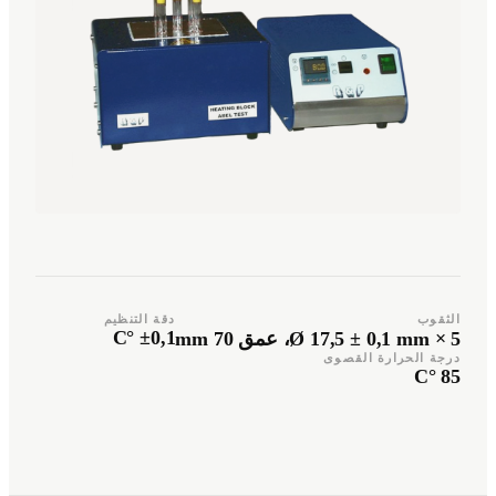
Türkçe
Română
TR
RO
Español
العربية
AR
ES
+49 7244-55843-10
info@rp-mespro.de
الثقوب
دقة التنظيم
تواصل معنا
±0,1 °C
5 × Ø 17,5 ± 0,1 mm، عمق 70 mm
درجة الحرارة القصوى
85 °C