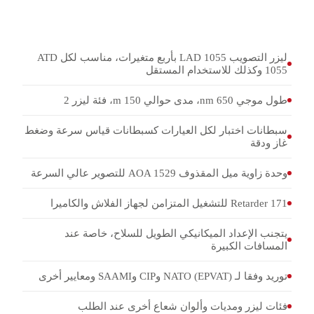
ومعايير أخرى
ليزر التصويب LAD 1055 بأربع متغيرات، مناسب لكل ATD
1055 وكذلك للاستخدام المستقل
طول موجي 650 nm، مدى حوالي 150 m، فئة ليزر 2
سبطانات اختبار لكل العيارات كسبطانات قياس سرعة وضغط
غاز ودقة
وحدة زاوية ميل المقذوف AOA 1529 للتصوير عالي السرعة
Retarder 171 للتشغيل المتزامن لجهاز الفلاش والكاميرا
يتجنب الإعداد الميكانيكي الطويل للسلاح، خاصة عند
المسافات الكبيرة
توريد وفقا لـ NATO (EPVAT) وCIP وSAAMI ومعايير أخرى
فئات ليزر ومديات وألوان شعاع أخرى عند الطلب