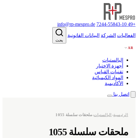
info@rp-mespro.de
+49 7244-55843-10
الفعاليات
الشركة
البيانات القانونية
بحث
AR
البالستيات
أجهزة الاختبار
تقنيات القياس
المواد الكيميائية
الأكاديمية
اتصل بنا
الرئيسية
البالستيات
ملحقات سلسلة 1055
◂
◂
ملحقات سلسلة 1055