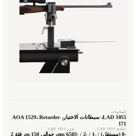
Türkçe
Română
TR
RO
Español
العربية
AR
ES
+49 7244-55843-10
info@rp-mespro.de
تواصل معنا
المكونات
LAD 1055، سبطانات الاختبار، AOA 1529، Retarder
171
نماذج LAD 1055
ليزر LAD 1055
-0 (مستقل) / -1 / -2 / -3
650 nm، حوالي 150 m، فئة 2