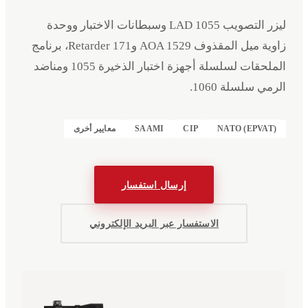
ليزر التصويب LAD 1055 وسبطانات الاختبار ووحدة
زاوية ميل المقذوف AOA 1529 وRetarder 171، برنامج
الملحقات لسلسلة أجهزة اختبار الذخيرة 1055 ومناضد
الرمي سلسلة 1060.
NATO (EPVAT)
CIP
SAAMI
معايير أخرى
إرسال استفسار
الاستفسار عبر البريد الإلكتروني
الفعاليات
الشركة
البيانات القانونية
English
Deutsch
EN
DE