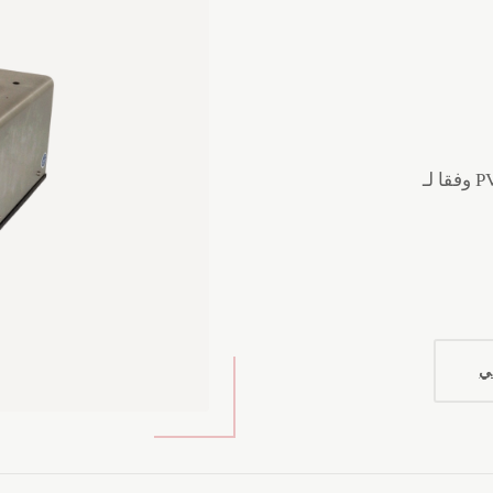
ثرموستات كتلة تسخين لتحديد الثبات الحراري لمركبات PVC وفقا لـ
ني