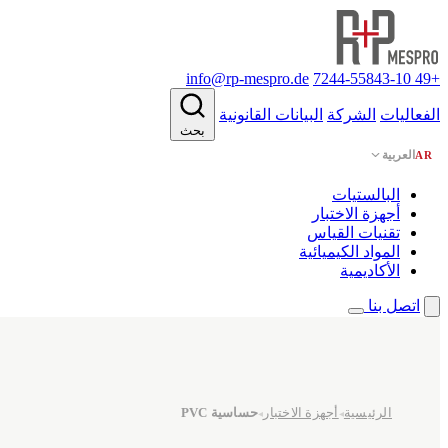
info@rp-mespro.de
+49 7244-55843-10
الفعاليات
الشركة
البيانات القانونية
بحث
العربية
AR
البالستيات
أجهزة الاختبار
تقنيات القياس
المواد الكيميائية
الأكاديمية
اتصل بنا
الرئيسية
أجهزة الاختبار
حساسية PVC
◂
◂