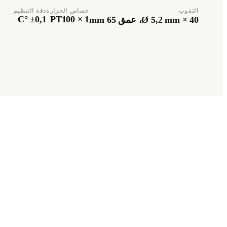
الثقوب
حساس الحرارة
دقة التنظيم
±0,1 °C
1 × PT100
40 × Ø 5,2 mm، عمق 65 mm
Türkçe
Română
TR
RO
Español
العربية
AR
ES
+49 7244-55843-10
info@rp-mespro.de
تواصل معنا