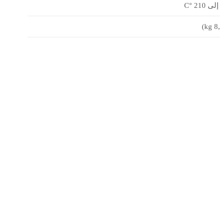
40 × Ø 5,2 mm، عمق 65 mm
1 × PT100
الحرارة
±0,1 °C
تنظيم
لحرارة
RT إلى 210 °C