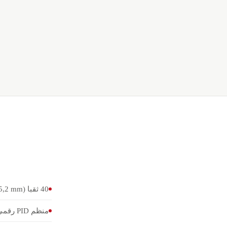
40 ثقبا (Ø 5,2 mm)
منظم PID رقمي (±0,1 °C)