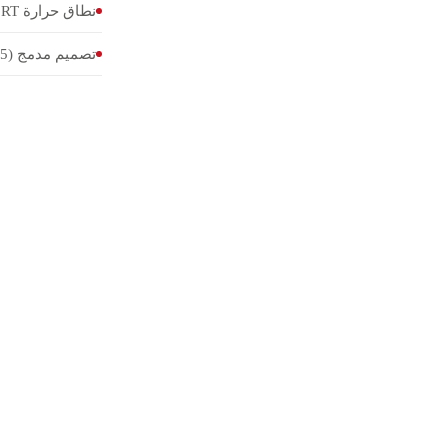
نطاق حرارة RT إلى 210 °C
تصميم مدمج (8,5 kg)
الثقوب
حساس 
دقة ال
نطاق ا