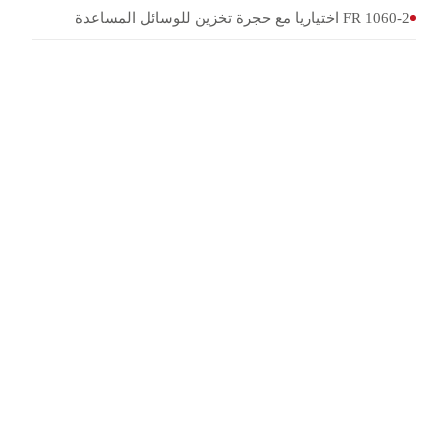
FR 1060-2 اختياريا مع حجرة تخزين للوسائل المساعدة
FR 1060-1 / FR 1060-2 / FR 1060-3
النماذج
حتى 20x139
الأسلحة الطويلة
+/-5 درجات
نطاق التوجيه
حوالي 95-960 kg
الوزن