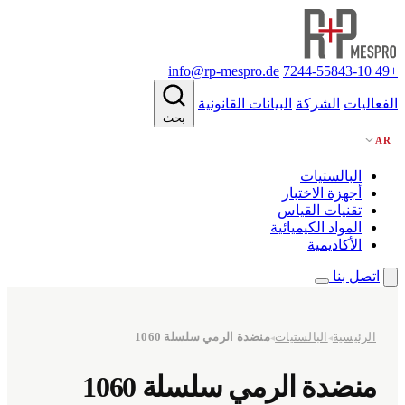
info@rp-mespro.de
+49 7244-55843-10
الفعاليات
الشركة
البيانات القانونية
بحث
AR
البالستيات
أجهزة الاختبار
تقنيات القياس
المواد الكيميائية
الأكاديمية
اتصل بنا
الرئيسية
البالستيات
منضدة الرمي سلسلة 1060
◂
◂
منضدة الرمي سلسلة 1060