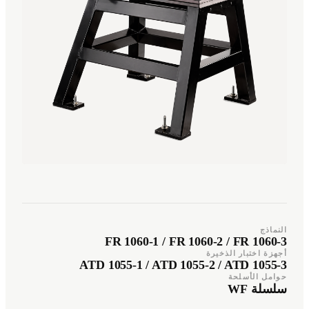
Türkçe
Română
TR
RO
Español
العربية
AR
ES
+49 7244-55843-10
info@rp-mespro.de
تواصل معنا
النماذج
FR 1060-1 / FR 1060-2 / FR 1060-3
أجهزة اختبار الذخيرة
ATD 1055-1 / ATD 1055-2 / ATD 1055-3
حوامل الأسلحة
سلسلة WF