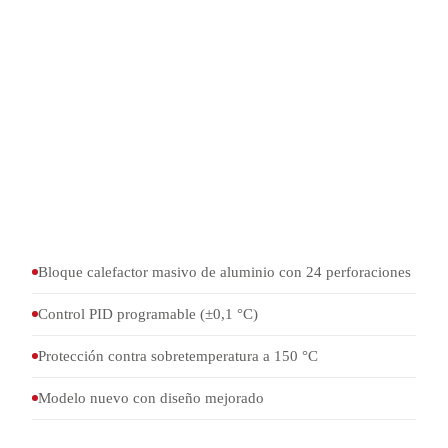
°C)
Regulador PID programable en armario de control
separado (precisión de regulación ±0,1 °C, RT hasta 135
°C)
24 tubos de ensayo con tapones de corcho y ganchos de
acero inoxidable (Ø exterior 18 mm, Ø interior 15 mm,
longitud 290 mm)
200 papeles Methyl-Violet para la detección de gases
nitrosos
Bloque calefactor masivo de aluminio con 24 perforaciones
Control PID programable (±0,1 °C)
Protección contra sobretemperatura a 150 °C
Modelo nuevo con diseño mejorado