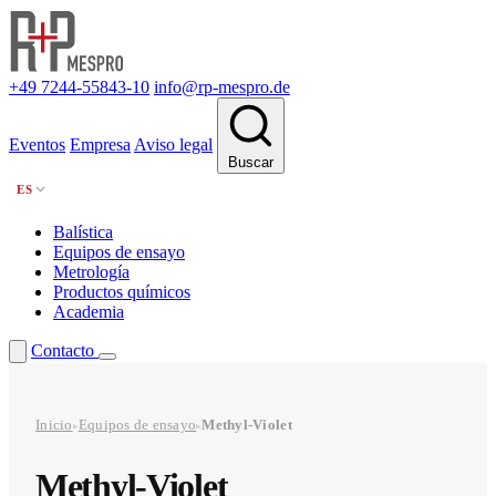
+49 7244-55843-10
info@rp-mespro.de
Eventos
Empresa
Aviso legal
Buscar
ES
Balística
Equipos de ensayo
Metrología
Productos químicos
Academia
Contacto
Inicio
Equipos de ensayo
Methyl-Violet
▸
▸
Methyl-Violet