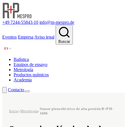
+49 7244-55843-10
info@rp-mespro.de
Eventos
Empresa
Aviso legal
Buscar
ES
Balística
Equipos de ensayo
Metrología
Productos químicos
Academia
Contacto
Sensor piezoeléctrico de alta presión R+P H-
Inicio
Metrología
▸
▸
1606