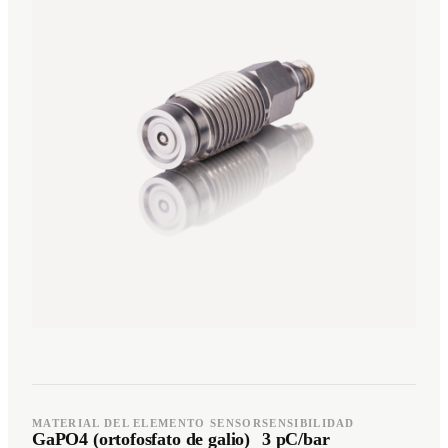
Română
Türkçe
RO
TR
Español
العربية
ES
AR
+49 7244-55843-10
info@rp-mespro.de
Contactar
MATERIAL DEL ELEMENTO SENSOR
SENSIBILIDAD
GaPO4 (ortofosfato de galio)
3 pC/bar