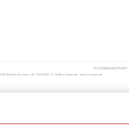
KS·ERSTARRUNGSPUNKT-T
9168 Wiesloch, Germany · +49 7244-55843-10 · info@rp-mespro.de · www.rp-mespro.de