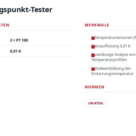
gspunkt-Tester
ATEN
MERKMALE
2 Temperatursensoren (P
2 × PT 100
Messauflösung 0,01 K
0,01 K
Zuverlässige Analyse von
Temperaturprofilen
Mittelwertbildung der
Erstarrungstemperatur
NORMEN
UN-RTDG