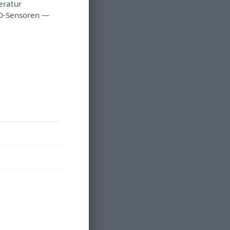
eratur
00-Sensoren —