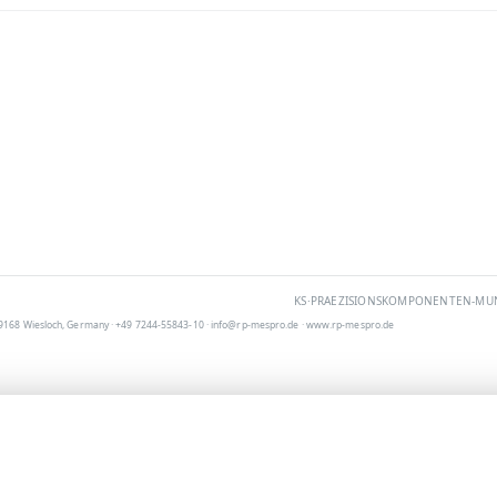
KS·PRAEZISIONSKOMPONENTEN-MUNI
9168 Wiesloch, Germany · +49 7244-55843-10 · info@rp-mespro.de · www.rp-mespro.de