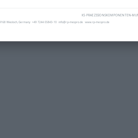
KS·PRAEZISIONSKOMPONENTEN-MUNI
9168 Wiesloch, Germany · +49 7244-55843-10 · info@rp-mespro.de · www.rp-mespro.de