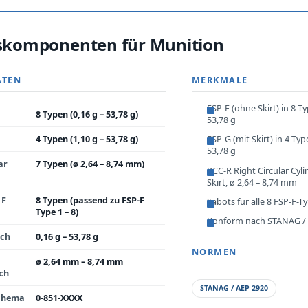
nskomponenten für Munition
ATEN
MERKMALE
FSP-F (ohne Skirt) in 8 T
8 Typen (0,16 g – 53,78 g)
53,78 g
4 Typen (1,10 g – 53,78 g)
FSP-G (mit Skirt) in 4 Typ
53,78 g
ar
7 Typen (ø 2,64 – 8,74 mm)
RCC-R Right Circular Cyli
Skirt, ø 2,64 – 8,74 mm
 F
8 Typen (passend zu FSP-F
Sabots für alle 8 FSP-F-T
Type 1 – 8)
Konform nach STANAG /
ich
0,16 g – 53,78 g
NORMEN
ø 2,64 mm – 8,74 mm
ch
STANAG / AEP 2920
chema
0-851-XXXX