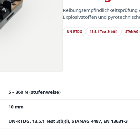
Reibungsempfindlichkeitsprüfung 
Explosivstoffen und pyrotechnisch
UN-RTDG
13.5.1 Test 3(b)(i)
STANAG 
5 – 360 N (stufenweise)
10 mm
UN-RTDG, 13.5.1 Test 3(b)(i), STANAG 4487, EN 13631-3