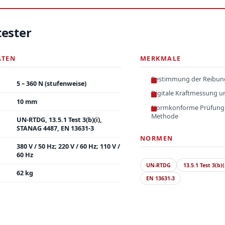
ester
ATEN
MERKMALE
Bestimmung der Reibung
5 – 360 N (stufenweise)
Digitale Kraftmessung 
10 mm
Normkonforme Prüfung
Methode
UN-RTDG, 13.5.1 Test 3(b)(i),
STANAG 4487, EN 13631-3
NORMEN
380 V / 50 Hz; 220 V / 60 Hz; 110 V /
60 Hz
UN-RTDG
13.5.1 Test 3(b)(
62 kg
EN 13631-3