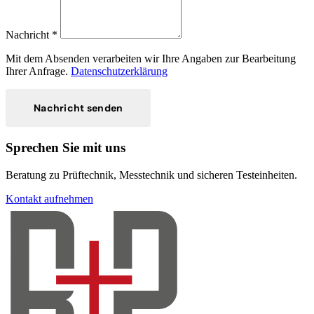
Nachricht *
Română
Türkçe
RO
TR
Mit dem Absenden verarbeiten wir Ihre Angaben zur Bearbeitung
Ihrer Anfrage.
Datenschutzerklärung
Español
العربية
ES
AR
Nachricht senden
Sprechen Sie mit uns
+49 7244-55843-10
Beratung zu Prüftechnik, Messtechnik und sicheren Testeinheiten.
info@rp-mespro.de
Kontakt aufnehmen
Kontakt aufnehmen