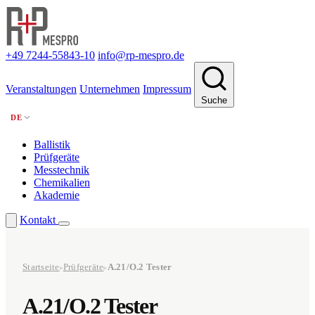
+49 7244-55843-10
info@rp-mespro.de
Veranstaltungen
Unternehmen
Impressum
Suche
DE
Ballistik
Prüfgeräte
Messtechnik
Chemikalien
Akademie
Kontakt
Startseite
Prüfgeräte
A.21/O.2 Tester
▸
▸
A.21/O.2 Tester