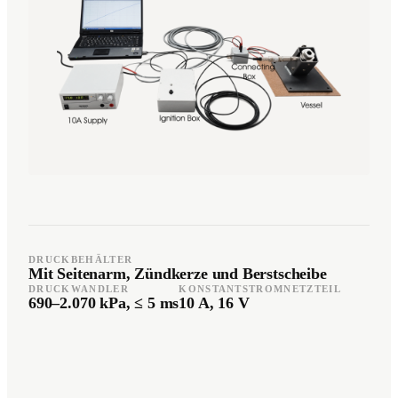
Română
Türkçe
RO
TR
Español
العربية
ES
AR
+49 7244-55843-10
info@rp-mespro.de
DRUCKBEHÄLTER
Kontakt aufnehmen
Mit Seitenarm, Zündkerze und Berstscheibe
DRUCKWANDLER
KONSTANTSTROMNETZTEIL
690–2.070 kPa, ≤ 5 ms
10 A, 16 V