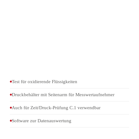
Druckbehälter mit Seitenarm für Messwertaufnehmer,
Zündkerze, Berstscheibe und Haltestopfen
Stativ
Druckwandler (690–2.070 kPa, ≤ 5 ms)
Konstantstromnetzteil (10 A, 16 V)
Zündungskasten und Anschlussbox
Software zur Datenauswertung
Test für oxidierende Flüssigkeiten
Druckbehälter mit Seitenarm für Messwertaufnehmer
Auch für Zeit/Druck-Prüfung C.1 verwendbar
Software zur Datenauswertung