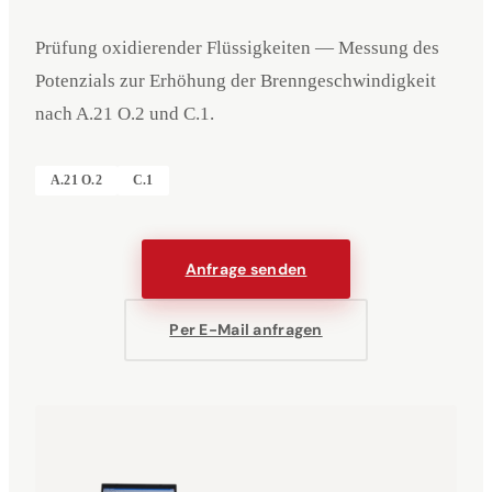
Prüfung oxidierender Flüssigkeiten — Messung des
Potenzials zur Erhöhung der Brenngeschwindigkeit
nach A.21 O.2 und C.1.
A.21 O.2
C.1
Anfrage senden
Per E-Mail anfragen
Veranstaltungen
Unternehmen
Impressum
Deutsch
English
DE
EN