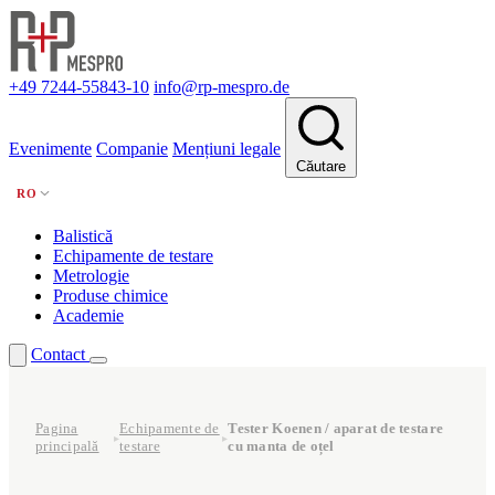
+49 7244-55843-10
info@rp-mespro.de
Evenimente
Companie
Mențiuni legale
Căutare
RO
Balistică
Echipamente de testare
Metrologie
Produse chimice
Academie
Contact
Pagina
Echipamente de
Tester Koenen / aparat de testare
▸
▸
principală
testare
cu manta de oțel