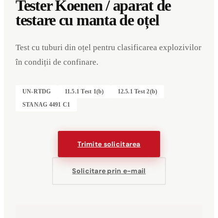
Tester Koenen / aparat de
testare cu manta de oțel
Test cu tuburi din oțel pentru clasificarea explozivilor
în condiții de confinare.
UN-RTDG
11.5.1 Test 1(b)
12.5.1 Test 2(b)
STANAG 4491 C1
Trimite solicitarea
Solicitare prin e-mail
Evenimente
Companie
Mențiuni legale
Deutsch
English
DE
EN