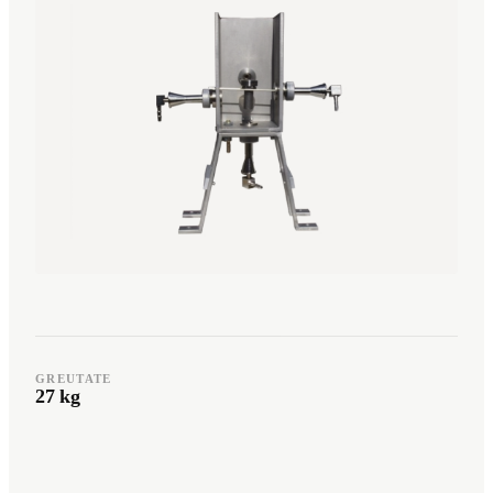
Română
Türkçe
RO
TR
Español
العربية
ES
AR
+49 7244-55843-10
info@rp-mespro.de
Contactați-ne
GREUTATE
27 kg