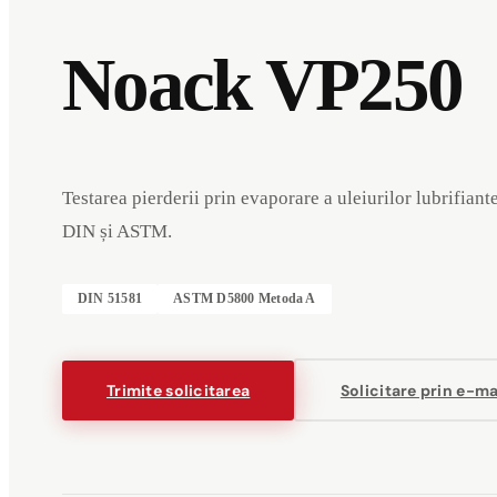
Noack VP250
Testarea pierderii prin evaporare a uleiurilor lubrifian
DIN și ASTM.
DIN 51581
ASTM D5800 Metoda A
Trimite solicitarea
Solicitare prin e-ma
Evenimente
Companie
Mențiuni legale
Deutsch
English
DE
EN