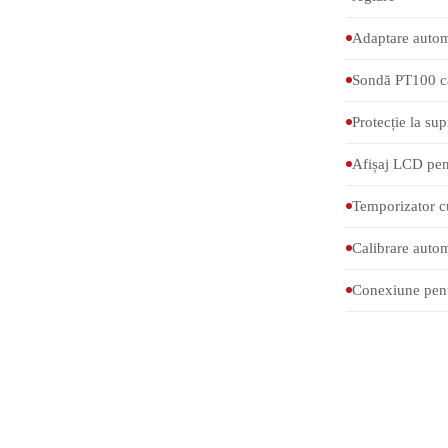
Adaptare autom
Sondă PT100 ca
Protecție la su
Afișaj LCD pent
Temporizator c
Calibrare autom
brifianților
Conexiune pentr