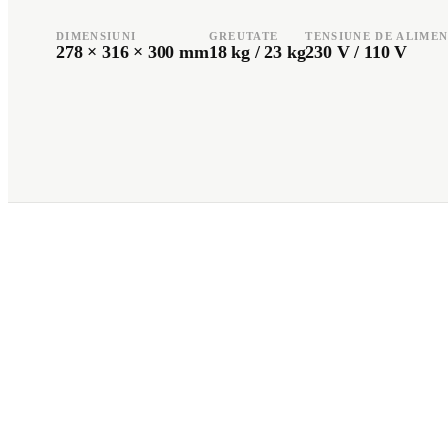
DIMENSIUNI
GREUTATE
TENSIUNE DE ALIME
278 × 316 × 300 mm
18 kg / 23 kg
230 V / 110 V
Română
Türkçe
RO
TR
Español
العربية
ES
AR
+49 7244-55843-10
info@rp-mespro.de
Contactați-ne