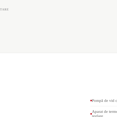
NTARE
Pompă de vid cu
Aparat de termo
reglare