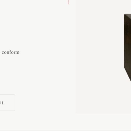
te conform
il