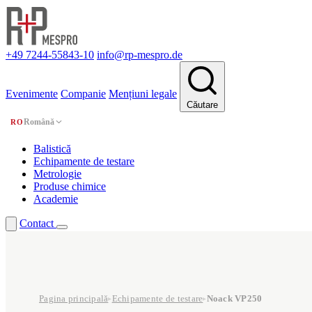
+49 7244-55843-10
info@rp-mespro.de
Evenimente
Companie
Mențiuni legale
Căutare
Română
RO
Balistică
Echipamente de testare
Metrologie
Produse chimice
Academie
Contact
Pagina principală
Echipamente de testare
Noack VP250
▸
▸