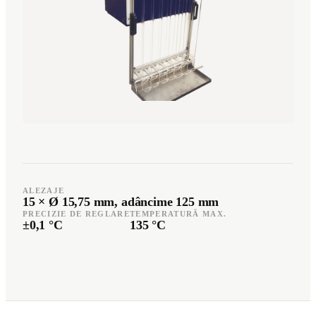
Română
Türkçe
RO
TR
Español
العربية
ES
AR
+49 7244-55843-10
info@rp-mespro.de
ALEZAJE
15 × Ø 15,75 mm, adâncime 125 mm
PRECIZIE DE REGLARE
TEMPERATURĂ MAX.
Contactați-ne
±0,1 °C
135 °C