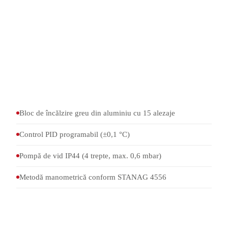
Regulator PID programabil în cutie de comandă separată
(precizie de reglare ±0,1 °C, max. 135 °C)
15 eprubete cu guler de mercur, tuburi capilare cu cupă
de mercur (Ø 15 mm × 155 mm)
Stativ pentru umplerea unității de sticlă cu mercur
Pompă de vid IP44: pompă cu membrană în 4 trepte, vid
max. 0,6 mbar, debit de aspirare max. 13 l/min
Bloc de încălzire greu din aluminiu cu 15 alezaje
Control PID programabil (±0,1 °C)
Pompă de vid IP44 (4 trepte, max. 0,6 mbar)
Metodă manometrică conform STANAG 4556