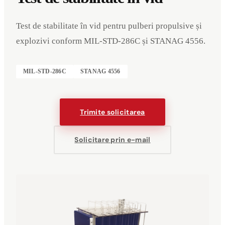
Test de stabilitate în vid pentru pulberi propulsive și
explozivi conform MIL-STD-286C și STANAG 4556.
MIL-STD-286C
STANAG 4556
Trimite solicitarea
Solicitare prin e-mail
Evenimente
Companie
Mențiuni legale
Deutsch
English
DE
EN