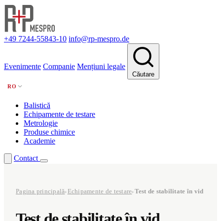
+49 7244-55843-10
info@rp-mespro.de
Evenimente
Companie
Mențiuni legale
Căutare
RO
Balistică
Echipamente de testare
Metrologie
Produse chimice
Academie
Contact
Pagina principală
Echipamente de testare
Test de stabilitate în vid
▸
▸
Test de stabilitate în vid