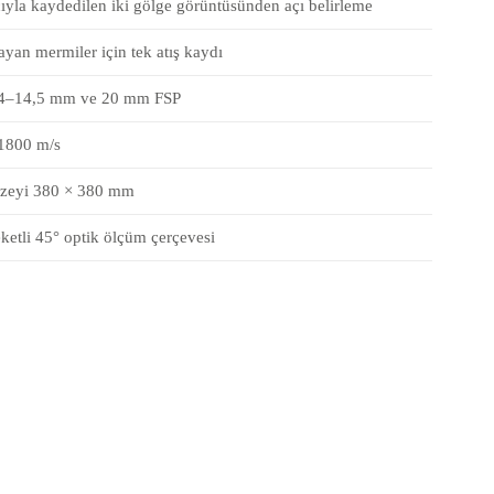
çıyla kaydedilen iki gölge görüntüsünden açı belirleme
yan mermiler için tek atış kaydı
ı 4–14,5 mm ve 20 mm FSP
–1800 m/s
üzeyi 380 × 380 mm
eketli 45° optik ölçüm çerçevesi
büyüklük
α ve β açılarından türetilen mermi
yönelimi