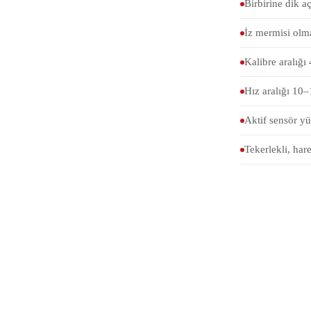
Birbirine dik a
İz mermisi olma
Kalibre aralığ
Hız aralığı 10
Aktif sensör y
Tekerlekli, har
Ölçülen 