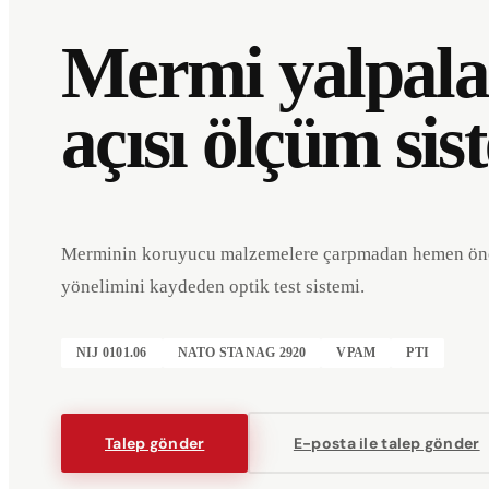
Mermi yalpal
açısı ölçüm sis
Merminin koruyucu malzemelere çarpmadan hemen ön
yönelimini kaydeden optik test sistemi.
NIJ 0101.06
NATO STANAG 2920
VPAM
PTI
Etkinlikler
Şirket
Künye
Talep gönder
E-posta ile talep gönder
Deutsch
English
DE
EN