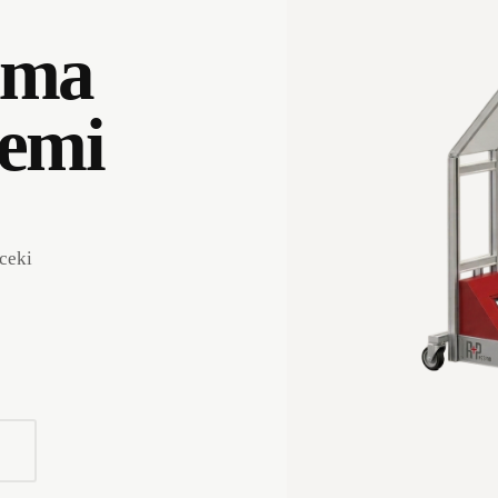
ama
temi
ceki