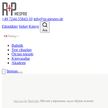
+49 7244-55843-10
info@rp-mespro.de
Etkinlikler
Şirket
Künye
Ara
Türkçe
TR
Balistik
Test cihazları
Ölçüm tekniği
Kimyasallar
Akademi
İletişim
Ana sayfa
Balistik
Mermi yalpalama açısı ölçüm sistemi
▸
▸