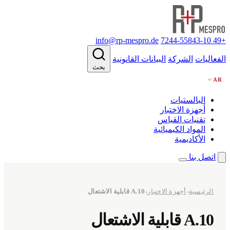
info@rp-mespro.de
+49 7244-55843-10
الفعاليات
الشركة
البيانات القانونية
بحث
AR
البالستيات
أجهزة الاختبار
تقنيات القياس
المواد الكيميائية
الأكاديمية
اتصل بنا
الرئيسية
أجهزة الاختبار
A.10 قابلية الاشتعال
◂
◂
A.10 قابلية الاشتعال