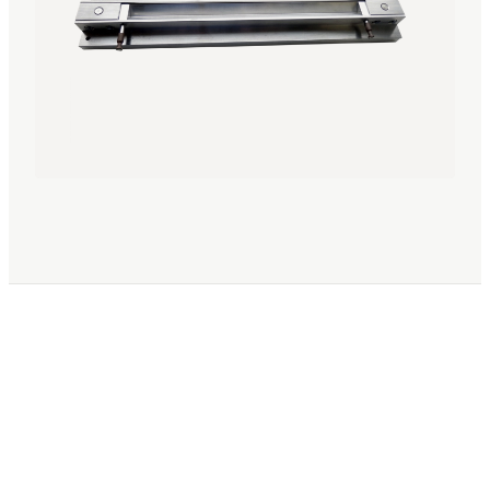
Türkçe
Română
TR
RO
Español
العربية
AR
ES
+49 7244-55843-10
info@rp-mespro.de
تواصل معنا