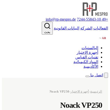
info@rp-mespro.de
+49 7244-55843-10
الفعاليات
الشركة
البيانات القانونية
بحث
AR
البالستيات
أجهزة الاختبار
تقنيات القياس
المواد الكيميائية
الأكاديمية
اتصل بنا
الرئيسية
أجهزة الاختبار
Noack VP250
◂
◂
Noack VP250