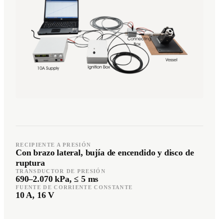
Română
Türkçe
RO
TR
Español
العربية
ES
AR
+49 7244-55843-10
info@rp-mespro.de
RECIPIENTE A PRESIÓN
Contactar
Con brazo lateral, bujía de encendido y disco de
ruptura
TRANSDUCTOR DE PRESIÓN
690–2.070 kPa, ≤ 5 ms
FUENTE DE CORRIENTE CONSTANTE
10 A, 16 V