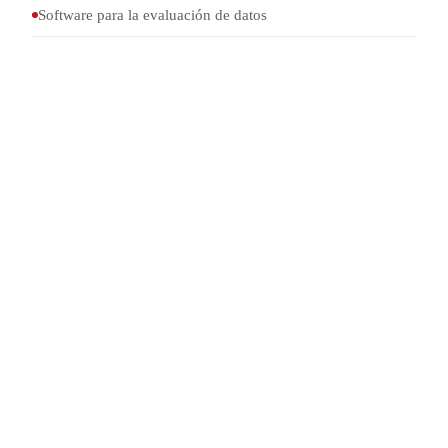
Software para la evaluación de datos
Recipiente a
Con brazo lateral, bujía de
presión
encendido y disco de ruptura
Transductor
690–2.070 kPa, ≤ 5 ms
de presión
Fuente de
10 A, 16 V
corriente
constante