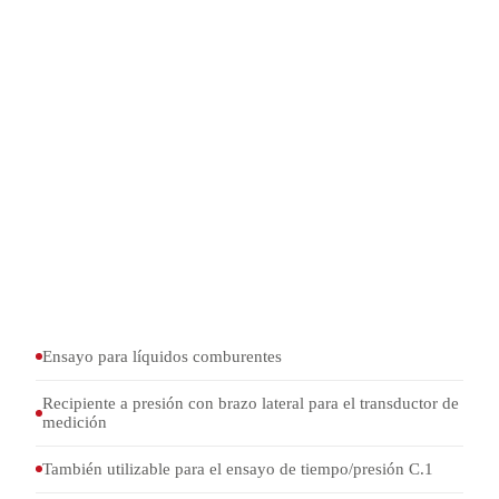
Recipiente a presión con brazo lateral para el transductor
de medición, bujía de encendido, disco de ruptura y tapón
de retención
Soporte
Transductor de presión (690–2.070 kPa, ≤ 5 ms)
Fuente de corriente constante (10 A, 16 V)
Caja de encendido y caja de conexiones
Software para la evaluación de datos
Ensayo para líquidos comburentes
Recipiente a presión con brazo lateral para el transductor de
medición
También utilizable para el ensayo de tiempo/presión C.1