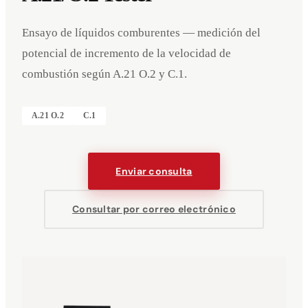
Ensayo de líquidos comburentes — medición del
potencial de incremento de la velocidad de
combustión según A.21 O.2 y C.1.
A.21 O.2
C.1
Enviar consulta
Consultar por correo electrónico
Eventos
Empresa
Aviso legal
Deutsch
English
DE
EN