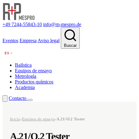
+49 7244-55843-10
info@rp-mespro.de
Eventos
Empresa
Aviso legal
Buscar
ES
Balística
Equipos de ensayo
Metrología
Productos químicos
Academia
Contacto
Inicio
Equipos de ensayo
A.21/O.2 Tester
▸
▸
A.21/O.2 Tester