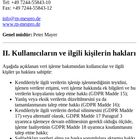
Tel: +49 7244-55843-10
Fax: +49 7244-55843-12
Română
Türkçe
RO
TR
info@rp-mespro.de
www.rp-mespro.de
Genel müdür:
Peter Mayer
Español
العربية
ES
AR
II. Kullanıcıların ve ilgili kişilerin hakları
+49 7244-55843-10
Aşağıda açıklanan veri işleme bakımından kullanıcılar ve ilgili
kişiler şu haklara sahiptir:
info@rp-mespro.de
Kendileriyle ilgili verilerin işlenip işlenmediğinin teyidini,
işlenen verilere erişimi, veri işleme hakkında ek bilgileri ve bu
İletişime geçin
verilerin kopyalarını talep etme hakkı (GDPR Madde 15);
Yanlış veya eksik verilerin düzeltilmesini ya da
tamamlanmasını talep etme hakkı (GDPR Madde 16);
Kendileriyle ilgili verilerin derhal silinmesini (GDPR Madde
17) veya alternatif olarak, GDPR Madde 17 Paragraf 3
uyarınca işlemeye devam edilmesinin gerekli olduğu ölçüde,
işleme faaliyetinin GDPR Madde 18 uyarınca kısıtlanmasını
talep etme hakkı;
Sağladıkları verileri alma ve başka sorumlulara aktarma hakkı