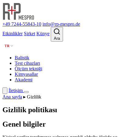
+49 7244-55843-10
info@rp-mespro.de
Etkinlikler
Şirket
Künye
Ara
TR
Balistik
Test cihazları
Ölçüm tekniği
Kimyasallar
Akademi
İletişim
Ana sayfa
▸
Gizlilik
Gizlilik politikası
Genel bilgiler