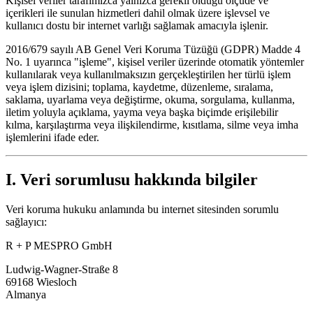
Kişisel veriler tarafımızca yalnızca gerekli olduğu ölçüde ve
içerikleri ile sunulan hizmetleri dahil olmak üzere işlevsel ve
kullanıcı dostu bir internet varlığı sağlamak amacıyla işlenir.
2016/679 sayılı AB Genel Veri Koruma Tüzüğü (GDPR) Madde 4
No. 1 uyarınca "işleme", kişisel veriler üzerinde otomatik yöntemler
kullanılarak veya kullanılmaksızın gerçekleştirilen her türlü işlem
veya işlem dizisini; toplama, kaydetme, düzenleme, sıralama,
saklama, uyarlama veya değiştirme, okuma, sorgulama, kullanma,
iletim yoluyla açıklama, yayma veya başka biçimde erişilebilir
kılma, karşılaştırma veya ilişkilendirme, kısıtlama, silme veya imha
işlemlerini ifade eder.
I. Veri sorumlusu hakkında bilgiler
Veri koruma hukuku anlamında bu internet sitesinden sorumlu
sağlayıcı:
Etkinlikler
Şirket
Künye
R + P MESPRO GmbH
Ludwig-Wagner-Straße 8
69168 Wiesloch
Deutsch
English
DE
EN
Almanya