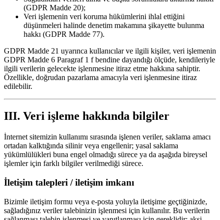
(GDPR Madde 20);
Veri işlemenin veri koruma hükümlerini ihlal ettiğini
düşünmeleri halinde denetim makamına şikayette bulunma
hakkı (GDPR Madde 77).
GDPR Madde 21 uyarınca kullanıcılar ve ilgili kişiler, veri işlemenin
GDPR Madde 6 Paragraf 1 f bendine dayandığı ölçüde, kendileriyle
ilgili verilerin gelecekte işlenmesine itiraz etme hakkına sahiptir.
Özellikle, doğrudan pazarlama amacıyla veri işlenmesine itiraz
edilebilir.
III. Veri işleme hakkında bilgiler
İnternet sitemizin kullanımı sırasında işlenen veriler, saklama amacı
ortadan kalktığında silinir veya engellenir; yasal saklama
yükümlülükleri buna engel olmadığı sürece ya da aşağıda bireysel
işlemler için farklı bilgiler verilmediği sürece.
İletişim talepleri / iletişim imkanı
Bizimle iletişim formu veya e-posta yoluyla iletişime geçtiğinizde,
sağladığınız veriler talebinizin işlenmesi için kullanılır. Bu verilerin
sağlanması talebin işlenmesi ve yanıtlanması için gereklidir; aksi