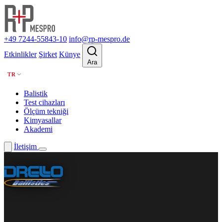
+49 7244-55843-10
info@rp-mespro.de
Etkinlikler
Şirket
Künye
Ara
TR
Balistik
Test cihazları
Ölçüm tekniği
Kimyasallar
Akademi
İletişim