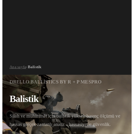
Ana sayfa
Balistik
▸
DRELLO BALLISTICS
BY R + P MESPRO
Balistik
Silah ve mühimmat için balistik yüksek basınç ölçümü ve
hassas gerçek zamanlı analiz - hassasiyetle güvenlik.